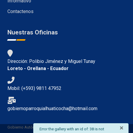
Informativo
Contactenos
Nuestras Oficinas
Dirección: Polibio Jiménez y Miguel Tunay
Loreto - Orellana - Ecuador
Mobil: (+593) 9811 47952
gobiernoparroquialhuaticocha@hotmail.com
×
Gobierno Autónomo Descentralizado Parroquial Rural San Vicente de
info
Error the gallery with an id of: 38 is not