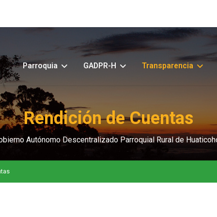
Parroquia
GADPR-H
Transparencia
Rendición de Cuentas
obierno Autónomo Descentralizado Parroquial Rural de Huaticoh
ntas