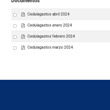
Documentos
p
Select
Cedulagastos abril 2024
d
an
f
p
Select
Cedulagastos enero 2024
item
d
an
f
p
Select
Cedulagastos febrero 2024
item
d
an
f
p
Select
Cedulagastos marzo 2024
item
d
an
f
item