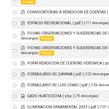
d
Popular
an
f
p
Select
CONVOCATORIAS A RENDICION DE CUENTAS
(
item
d
an
f
p
Select
ESPACIO RECREACIONAL
( pdf )
(117 descargas
item
d
an
f
p
FICHAS OBSERVACIONES Y SUGERENCIAS DE 
Select
item
d
descargas)
Popular
an
f
p
FICHAS OBSERVACIONES Y SUGERENCIAS DE 
item
Select
d
descargas)
Popular
an
f
p
Select
FORM RENDICION DE CUENTAS VERONICA
( pd
item
d
an
f
p
Select
FORMULARIO RC DAYANA
( pdf )
(122 descargas
item
d
an
f
p
Select
FORMULARIO RC LUIS CHASI
( pdf )
(126 desca
item
d
an
f
s
Select
GADS HUATICOCHA
( xlsx )
(75 descargas)
item
p
an
r
p
Select
ILUMINACION ORNAMENTAL 2023
( pdf )
(121 