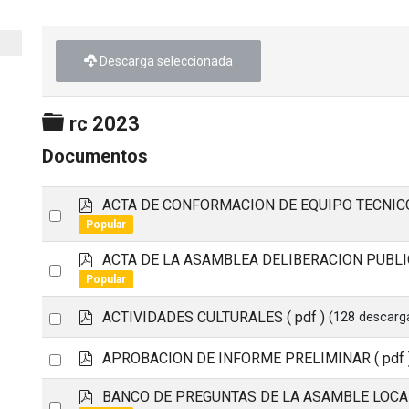
Descarga seleccionada
Carpeta
rc 2023
Documentos
p
ACTA DE CONFORMACION DE EQUIPO TECNIC
Select
d
Popular
an
f
p
ACTA DE LA ASAMBLEA DELIBERACION PUBL
item
Select
d
Popular
an
f
p
Select
ACTIVIDADES CULTURALES
( pdf )
(128 descarg
item
d
an
f
p
Select
APROBACION DE INFORME PRELIMINAR
( pdf 
item
d
an
f
p
BANCO DE PREGUNTAS DE LA ASAMBLE LOCA
Select
item