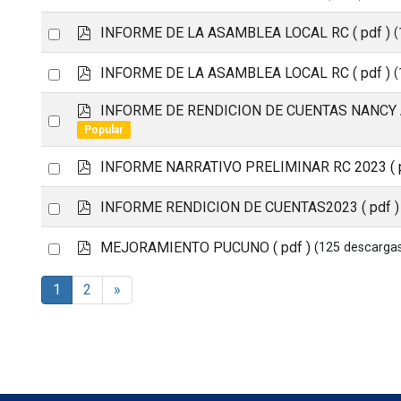
item
e
d
an
a
f
p
Select
INFORME DE LA ASAMBLEA LOCAL RC
( pdf )
(
d
item
d
an
s
f
p
Select
INFORME DE LA ASAMBLEA LOCAL RC
( pdf )
(
h
item
d
e
an
f
p
INFORME DE RENDICION DE CUENTAS NANCY
e
Select
item
d
t
Popular
an
f
p
Select
INFORME NARRATIVO PRELIMINAR RC 2023
(
item
d
an
f
p
Select
INFORME RENDICION DE CUENTAS2023
( pdf )
item
d
an
f
p
Select
MEJORAMIENTO PUCUNO
( pdf )
(125 descarga
item
d
an
f
1
2
»
item