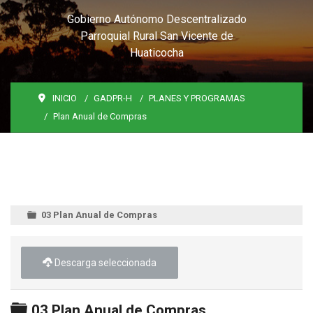
Gobierno Autónomo Descentralizado
Parroquial Rural San Vicente de
Huaticocha
INICIO
GADPR-H
PLANES Y PROGRAMAS
Plan Anual de Compras
03 Plan Anual de Compras
Descarga seleccionada
Carpeta
03 Plan Anual de Compras