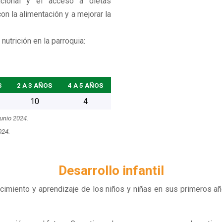
ricional y el acceso a dietas
n la alimentación y a mejorar la
nutrición en la parroquia:
S
2 A 3 AÑOS
4 A 5 AÑOS
10
4
unio 2024.
024.
Desarrollo infantil
crecimiento y aprendizaje de los niños y niñas en sus primeros a