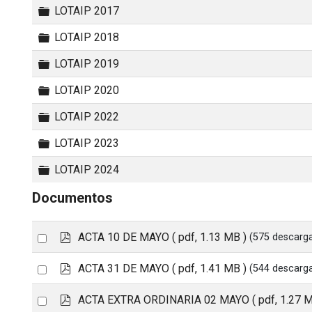
Carpeta
LOTAIP 2017
Carpeta
LOTAIP 2018
Carpeta
LOTAIP 2019
Carpeta
LOTAIP 2020
Carpeta
LOTAIP 2022
Carpeta
LOTAIP 2023
Carpeta
LOTAIP 2024
Documentos
p
Select
ACTA 10 DE MAYO
( pdf, 1.13 MB )
(575 descarg
d
an
f
p
Select
ACTA 31 DE MAYO
( pdf, 1.41 MB )
(544 descarg
item
d
an
f
p
Select
ACTA EXTRA ORDINARIA 02 MAYO
( pdf, 1.27 
item
d