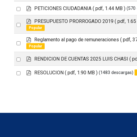
an
f
p
Select
PETICIONES CIUDADANIA
( pdf, 1.44 MB )
(570
item
d
an
f
p
PRESUPUESTO PRORROGADO 2019
( pdf, 1.6
Select
item
d
Popular
an
f
p
Reglamento al pago de remuneraciones
( pdf, 3
item
Select
d
Popular
an
f
p
Select
RENDICION DE CUENTAS 2025 LUIS CHASI
( p
item
d
an
f
p
Select
RESOLUCION
( pdf, 1.90 MB )
(1483 descargas)
item
d
an
f
item